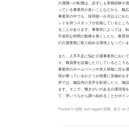
介護職への転職は、必ずしも実務経験や
っている事業所が多いことなどから、幅
事業所の中でも、採用後一か月以上にわ
ンドを持つスタッフが在籍しているとこ
ることがあります。事業所によっては、
不規則な時間の勤務を無くしたり、教育
の介護業務に取り組める環境となってい
また、人手不足に悩む介護事業所におい
り、職員寮を設備したりしているところ
事業所のホームページや求人情報に目を
境が整っているかどうか慎重に見極めを
所では、施設内の見学を歓迎したり、施
ます。そこで、働きがいのある介護現場
て、早いうちから調べ始めることがポイ
Posted in
経験
and tagged
経験
,
遠方
on
2