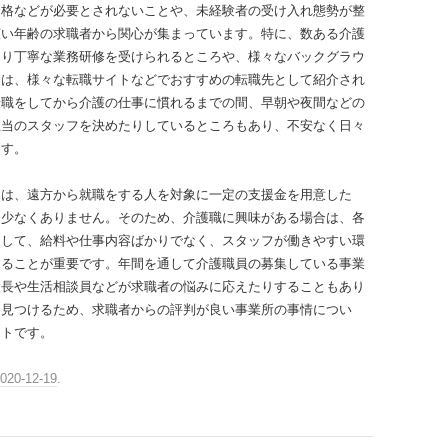
資格などが必要とされないことや、未経験者の受け入れ態勢が整
広い年齢の求職者から関心が集まっています。特に、数ある介護
たり丁寧な業務研修を受けられるところや、様々なバックグラウ
ろは、様々な転職サイトなどでおすすめの転職先として紹介され
転職をしてから介護の仕事に慣れるまでの間、早朝や夜間などの
担当のスタッフを決めたりしているところもあり、不安なく日々
ます。
ては、遠方から就職をする人を対象に一定の支援金を用意した
も少なくありません。そのため、介護職に興味がある場合は、各
通して、給料や仕事内容ばかりでなく、スタッフが働きやすい環
することが重要です。年間を通して介護職員の募集している事業
設長や生活相談員などが求職者の悩みに応えたりすることもあり
を見つけるため、求職者からの評判が良い事業所の事情につい
ントです。
020-12-19
.