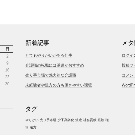
新着記事
メタ
日
とてもやりがいがある仕事
ログイ
2
9
介護職の転職には派遣がおすすめ
投稿フ
16
売り手市場で魅力的な介護職
コメン
23
30
未経験者や遠方の方も働きやすい環境
WordPr
タグ
やりがい
売り手市場
少子高齢化
派遣
社会貢献
経験
職
場
遠方