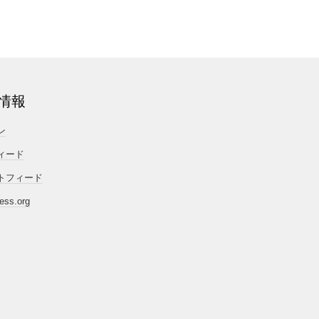
情報
ン
ィード
トフィード
ess.org