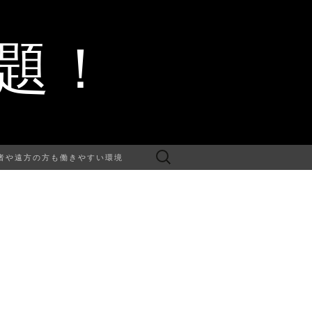
題！
検
者や遠方の方も働きやすい環境
索: