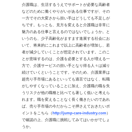
介護職は、生活するうえでサポートが必要な高齢者
などのために働くやりがいがある仕事ですが、その
一方でその大変さから担い手はどうしても不足しが
ちです。もっとも、見方を変えると介護職は非常に
魅力のある仕事と言えるのではないでしょうか。と
いうのも、少子高齢化がますます進展する社会にお
いて、将来的にこれまで以上に高齢者が増加し、若
者が減少していくことが想定されています。このこ
とが意味するのは、介護を必要とする人が増える一
方で、介護サービスの担い手となり得る人々は減り
続けていくということです。そのため、介護業界は
超売り手市場にあるといっても過言ではなく、転職
がしやすくなっていることに加え、介護職の職を失
うリスクが他の職種と比べても著しく低いと考えら
れます。職を変えることなく長く働きたいのであれ
ば、売り手市場の今だからこそ押さえておきたいポ
イントをこちら（
http://jump-care-industry.com
）
で確認の上、介護職に挑戦してみてはいかがでしょ
うか。